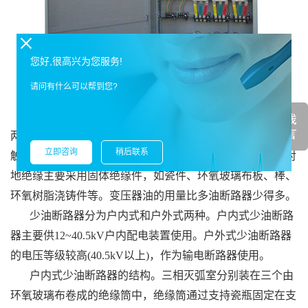
您好,很高兴为您服务!
请问有什么可以帮到您?
油断路器。利用变压器油作为灭弧介质，分多油和少油
两种类型。少油断路器中，变压器油用来熄灭电1弧和作为
立即咨询
稍后联系
触头间的绝缘介质，但不作为对地绝缘。
西安配电柜厂家
对
地绝缘主要采用固体绝缘件，如瓷件、环氧玻璃布板、棒、
环氧树脂浇铸件等。变压器油的用量比多油断路器少得多。
少油断路器分为户内式和户外式两种。户内式少油断路
器主要供12~40.5kV户内配电装置使用。户外式少油断路器
的电压等级较高(40.5kV以上)，作为输电断路器使用。
户内式少油断路器的结构。三相灭弧室分别装在三个由
环氧玻璃布卷成的绝缘筒中，绝缘筒通过支持瓷瓶固定在支